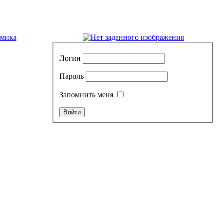
амика
Логин
Пароль
Запомнить меня